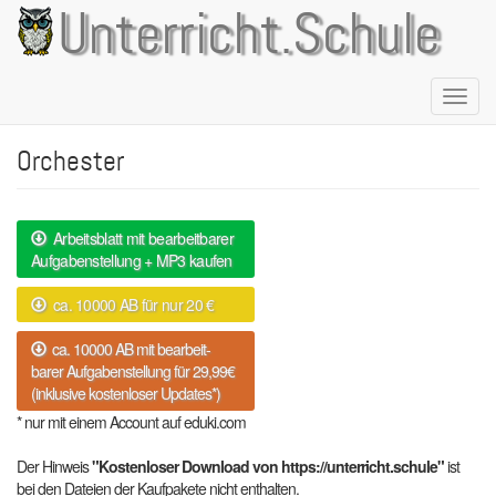
Direkt
Unterricht.Schule
zum
Inhalt
Naviga
aktivie
Orchester
Arbeitsblatt mit bearbeitbarer
Aufgabenstellung + MP3 kaufen
ca. 10000 AB für nur 20 €
ca. 10000 AB mit bearbeit-
barer Aufgabenstellung für 29,99€
(inklusive kostenloser Updates*)
* nur mit einem Account auf eduki.com
Der Hinweis
"Kostenloser Download von https://unterricht.schule"
ist
bei den Dateien der Kaufpakete nicht enthalten.