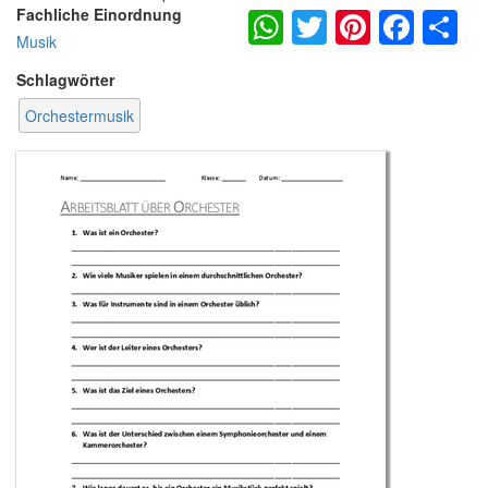
WhatsApp
Twitter
Pintere
Fac
S
Fachliche Einordnung
Musik
Schlagwörter
Orchestermusik