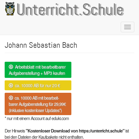
Direkt
Unterricht.Schule
zum
Inhalt
Naviga
aktivie
Johann Sebastian Bach
Arbeitsblatt mit bearbeitbarer
Aufgabenstellung + MP3 kaufen
ca. 10000 AB für nur 20 €
ca. 10000 AB mit bearbeit-
barer Aufgabenstellung für 29,99€
(inklusive kostenloser Updates*)
* nur mit einem Account auf eduki.com
Der Hinweis
"Kostenloser Download von https://unterricht.schule"
ist
bei den Dateien der Kaufpakete nicht enthalten.