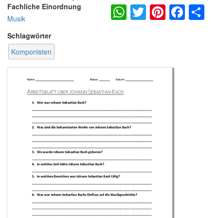
WhatsApp
Twitter
Pintere
Fac
S
Fachliche Einordnung
Musik
Schlagwörter
Komponisten