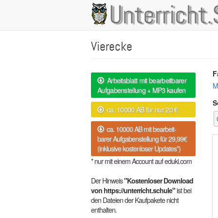
Direkt
Unterricht.
Main
zum
Inhalt
navigation
Vierecke
F
Arbeitsblatt mit bearbeitbarer
M
Aufgabenstellung + MP3 kaufen
S
ca. 10000 AB für nur 20 €
ca. 10000 AB mit bearbeit-
barer Aufgabenstellung für 29,99€
(inklusive kostenloser Updates*)
* nur mit einem Account auf eduki.com
Der Hinweis
"Kostenloser Download
von https://unterricht.schule"
ist bei
den Dateien der Kaufpakete nicht
enthalten.