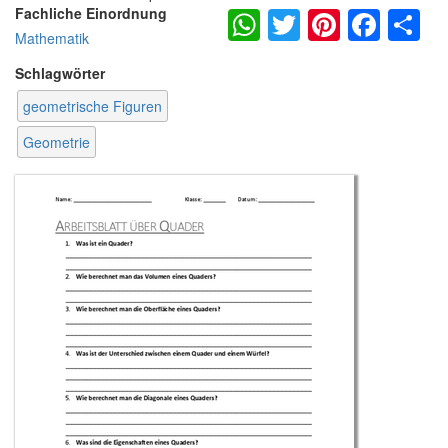
WhatsApp
Twitter
Pintere
Fac
S
Fachliche Einordnung
Mathematik
Schlagwörter
geometrische Figuren
Geometrie