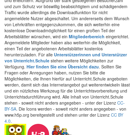
und erleichtern. Aufgrund der stark gestiegenen Besucherzahl
und zum Schutz vor böswillig beabsichtigtem und schädigendem
Traffic wurde allerdings die Downloadfunktion für nicht
angemeldete Nutzer abgeschaltet. Um andererseits dem Wunsch
von Lehrkräften entgegenzukommen, die sich weiterhin eine
kostenlose Downloadmöglichkeit für einen großen Teil der
Arbeitsblätter wünschen, wird ein
Mitgliederbereich
eingerichtet.
Angemeldete Mitglieder haben also weiterhin die Möglichkeit,
einen Teil der angebotenen Arbeitsblätter kostenlos
herunterzuladen. Für alle
Unterstützerinnen und Unterstützer
von Unterricht.Schule
stehen weitere Möglichkeiten zur
Verfügung.
Hier finden Sie eine Übersicht dazu
. Sollten Sie
Fragen oder Anregungen haben, nutzen Sie bitte die
Möglichkeiten, die Ihnen hierfür auf Unterricht.Schule angeboten
werden, damit sich das Internetangebot gut weiterentwickeln lässt
und ein nützliches Werkzeug für die Unterrichtsvorbereitung und
Unterrichtsdurchführung wird. Alle Inhalt von Unterricht.Schule
stehen - soweit nicht anders angegeben - unter der Lizenz
CC-
BY-SA
. Die Icons werden - soweit nicht anders angegeben - von
www.h5p.org bereitgestellt und stehen unter der Lizenz
CC BY
4.0
.