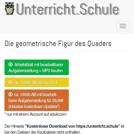
Direkt
Unterricht.Schule
zum
Inhalt
Naviga
aktivie
Die geometrische Figur des Quaders
Arbeitsblatt mit bearbeitbarer
Aufgabenstellung + MP3 kaufen
ca. 10000 AB für nur 20 €
ca. 10000 AB mit bearbeit-
barer Aufgabenstellung für 29,99€
(inklusive kostenloser Updates*)
* nur mit einem Account auf eduki.com
Der Hinweis
"Kostenloser Download von https://unterricht.schule"
ist
bei den Dateien der Kaufpakete nicht enthalten.