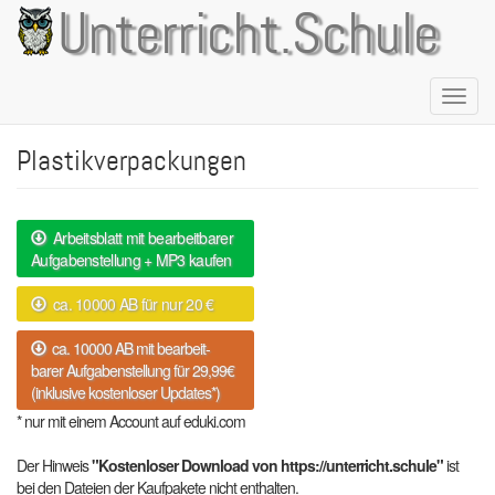
Direkt
Unterricht.Schule
zum
Inhalt
Naviga
aktivie
Plastikverpackungen
Arbeitsblatt mit bearbeitbarer
Aufgabenstellung + MP3 kaufen
ca. 10000 AB für nur 20 €
ca. 10000 AB mit bearbeit-
barer Aufgabenstellung für 29,99€
(inklusive kostenloser Updates*)
* nur mit einem Account auf eduki.com
Der Hinweis
"Kostenloser Download von https://unterricht.schule"
ist
bei den Dateien der Kaufpakete nicht enthalten.