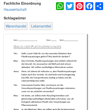
WhatsApp
Twitter
Pintere
Fac
S
Fachliche Einordnung
Hauswirtschaft
Schlagwörter
Warenhandel
Lebensmittel