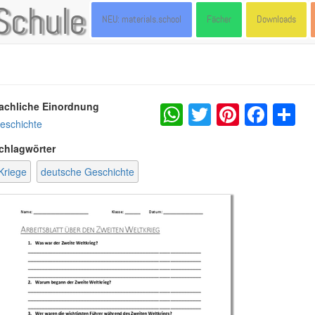
Schule
NEU: materials.school
Fächer
Downloads
WhatsApp
Twitter
Pintere
Fac
S
achliche Einordnung
eschichte
chlagwörter
Kriege
deutsche Geschichte