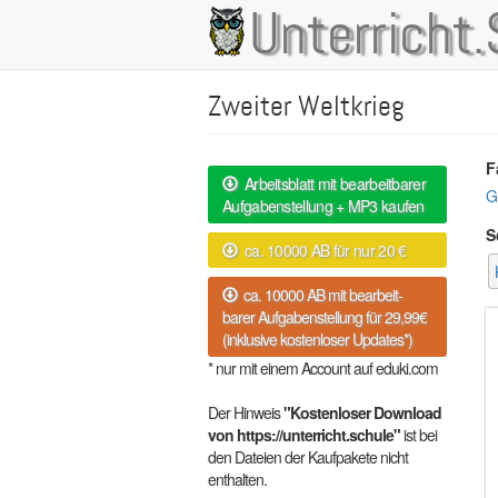
Direkt
Unterricht.
Main
zum
Inhalt
navigation
Zweiter Weltkrieg
F
Arbeitsblatt mit bearbeitbarer
G
Aufgabenstellung + MP3 kaufen
S
ca. 10000 AB für nur 20 €
ca. 10000 AB mit bearbeit-
barer Aufgabenstellung für 29,99€
(inklusive kostenloser Updates*)
* nur mit einem Account auf eduki.com
Der Hinweis
"Kostenloser Download
von https://unterricht.schule"
ist bei
den Dateien der Kaufpakete nicht
enthalten.