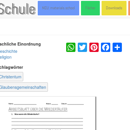
Schule
NEU: materials.school
Fächer
Downloads
WhatsApp
Twitter
Pintere
Fac
S
achliche Einordnung
eschichte
eligion
chlagwörter
Christentum
Glaubensgemeinschaften