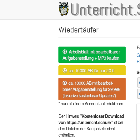
Direkt
Unterricht.
Main
zum
Inhalt
navigation
Wiedertäufer
F
Arbeitsblatt mit bearbeitbarer
G
Aufgabenstellung + MP3 kaufen
R
ca. 10000 AB für nur 20 €
S
ca. 10000 AB mit bearbeit-
barer Aufgabenstellung für 29,99€
(inklusive kostenloser Updates*)
* nur mit einem Account auf eduki.com
Der Hinweis
"Kostenloser Download
von https://unterricht.schule"
ist bei
den Dateien der Kaufpakete nicht
enthalten.