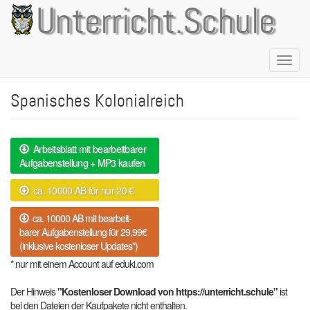
Direkt
Unterricht.Schule
zum
Inhalt
Naviga
aktivie
Spanisches Kolonialreich
Arbeitsblatt mit bearbeitbarer
Aufgabenstellung + MP3 kaufen
ca. 10000 AB für nur 20 €
ca. 10000 AB mit bearbeit-
barer Aufgabenstellung für 29,99€
(inklusive kostenloser Updates*)
* nur mit einem Account auf eduki.com
Der Hinweis
"Kostenloser Download von https://unterricht.schule"
ist
bei den Dateien der Kaufpakete nicht enthalten.