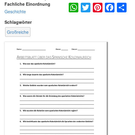
WhatsApp
Twitter
Pintere
Fac
S
Fachliche Einordnung
Geschichte
Schlagwörter
Großreiche