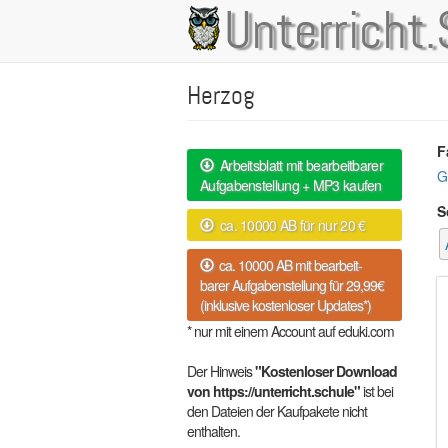
Direkt
Unterricht.
Main
zum
Inhalt
navigation
Herzog
F
Arbeitsblatt mit bearbeitbarer
G
Aufgabenstellung + MP3 kaufen
S
ca. 10000 AB für nur 20 €
ca. 10000 AB mit bearbeit-
barer Aufgabenstellung für 29,99€
(inklusive kostenloser Updates*)
* nur mit einem Account auf eduki.com
Der Hinweis
"Kostenloser Download
von https://unterricht.schule"
ist bei
den Dateien der Kaufpakete nicht
enthalten.