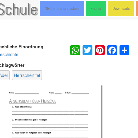
Schule
NEU: materials.school
Fächer
Downloads
WhatsApp
Twitter
Pintere
Fac
S
achliche Einordnung
eschichte
chlagwörter
Adel
Herrschertitel