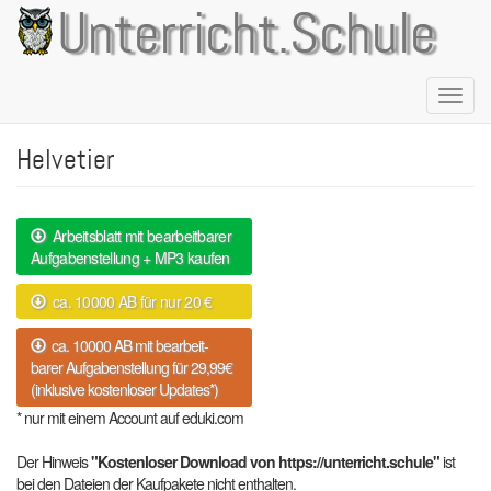
Direkt
Unterricht.Schule
zum
Inhalt
Naviga
aktivie
Helvetier
Arbeitsblatt mit bearbeitbarer
Aufgabenstellung + MP3 kaufen
ca. 10000 AB für nur 20 €
ca. 10000 AB mit bearbeit-
barer Aufgabenstellung für 29,99€
(inklusive kostenloser Updates*)
* nur mit einem Account auf eduki.com
Der Hinweis
"Kostenloser Download von https://unterricht.schule"
ist
bei den Dateien der Kaufpakete nicht enthalten.