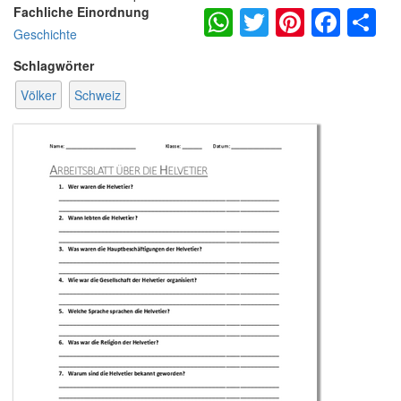
WhatsApp
Twitter
Pintere
Fac
S
Fachliche Einordnung
Geschichte
Schlagwörter
Völker
Schweiz