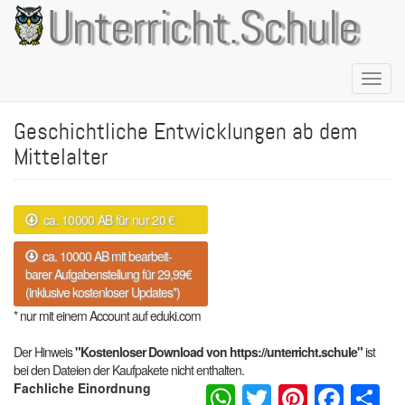
Direkt
Unterricht.Schule
zum
Inhalt
Naviga
aktivie
Geschichtliche Entwicklungen ab dem
Mittelalter
ca. 10000 AB für nur 20 €
ca. 10000 AB mit bearbeit-
barer Aufgabenstellung für 29,99€
(inklusive kostenloser Updates*)
* nur mit einem Account auf eduki.com
Der Hinweis
"Kostenloser Download von https://unterricht.schule"
ist
bei den Dateien der Kaufpakete nicht enthalten.
WhatsApp
Twitter
Pintere
Fac
S
Fachliche Einordnung