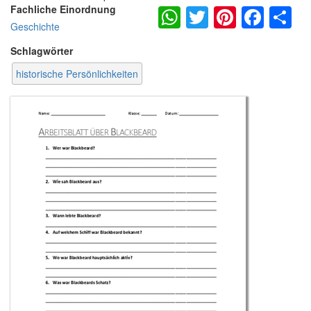
WhatsApp
Twitter
Pintere
Fac
S
Fachliche Einordnung
Geschichte
Schlagwörter
historische Persönlichkeiten