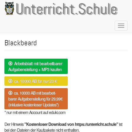
Direkt
Unterricht.Schule
zum
Inhalt
Naviga
aktivie
Blackbeard
Arbeitsblatt mit bearbeitbarer
Aufgabenstellung + MP3 kaufen
ca. 10000 AB für nur 20 €
ca. 10000 AB mit bearbeit-
barer Aufgabenstellung für 29,99€
(inklusive kostenloser Updates*)
* nur mit einem Account auf eduki.com
Der Hinweis
"Kostenloser Download von https://unterricht.schule"
ist
bei den Dateien der Kaufpakete nicht enthalten.