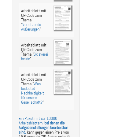
Arbeitsblatt mit
QR-Code zum
Thema
"
Verletzende
Äußerungen
"
Arbeitsblatt mit
QR-Code zum
Thema "
Sklaverei
heute
"
Arbeitsblatt mit
QR-Code zum
Thema "
Was
bedeutet
Nachhaltigkeit
für unsere
Gesellschaft?
"
Ein Paket mit ca. 10000
Arbeitsblättern,
bei denen die
Aufgabenstellungen bearbeitbar
sind
,
kann gegen einen Preis von
15 € auch als ZIP-Archiv gekauft