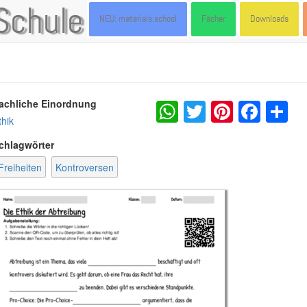
Schule
NEU: materials.school
Fächer
Downloads
WhatsApp
Twitter
Pintere
Fac
S
achliche Einordnung
thik
chlagwörter
Freiheiten
Kontroversen