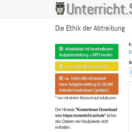
Direkt
Unterricht.
Main
zum
Inhalt
navigation
Die Ethik der Abtreibung
F
Arbeitsblatt mit bearbeitbarer
E
Aufgabenstellung + MP3 kaufen
S
ca. 10000 AB für nur 20 €
ca. 10000 AB mit bearbeit-
barer Aufgabenstellung für 29,99€
(inklusive kostenloser Updates*)
* nur mit einem Account auf eduki.com
Der Hinweis
"Kostenloser Download
von https://unterricht.schule"
ist bei
den Dateien der Kaufpakete nicht
enthalten.