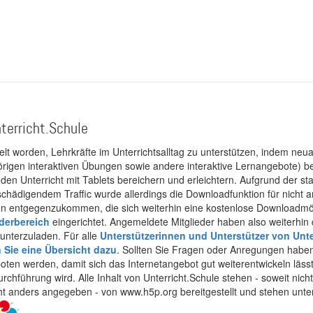
terricht.Schule
kelt worden, Lehrkräfte im Unterrichtsalltag zu unterstützen, indem neuar
rigen interaktiven Übungen sowie andere interaktive Lernangebote) ber
 den Unterricht mit Tablets bereichern und erleichtern. Aufgrund der 
 schädigendem Traffic wurde allerdings die Downloadfunktion für nicht
 entgegenzukommen, die sich weiterhin eine kostenlose Downloadmögli
ederbereich
eingerichtet. Angemeldete Mitglieder haben also weiterhin d
unterzuladen. Für alle
Unterstützerinnen und Unterstützer von Unte
n Sie eine Übersicht dazu
. Sollten Sie Fragen oder Anregungen haben,
boten werden, damit sich das Internetangebot gut weiterentwickeln läss
urchführung wird. Alle Inhalt von Unterricht.Schule stehen - soweit nic
cht anders angegeben - von www.h5p.org bereitgestellt und stehen unte