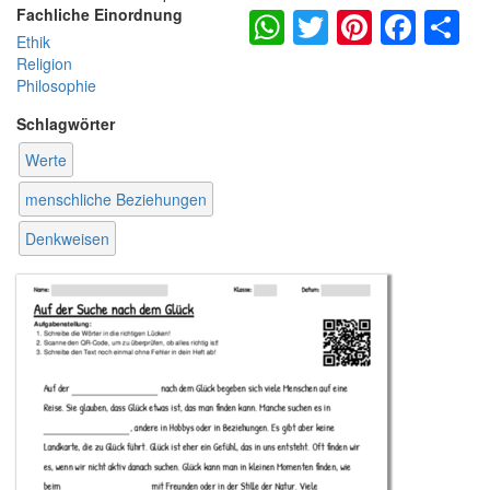
WhatsApp
Twitter
Pintere
Fac
S
Fachliche Einordnung
Ethik
Religion
Philosophie
Schlagwörter
Werte
menschliche Beziehungen
Denkweisen