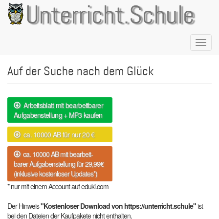
Direkt
Unterricht.Schule
zum
Inhalt
Naviga
aktivie
Auf der Suche nach dem Glück
Arbeitsblatt mit bearbeitbarer
Aufgabenstellung + MP3 kaufen
ca. 10000 AB für nur 20 €
ca. 10000 AB mit bearbeit-
barer Aufgabenstellung für 29,99€
(inklusive kostenloser Updates*)
* nur mit einem Account auf eduki.com
Der Hinweis
"Kostenloser Download von https://unterricht.schule"
ist
bei den Dateien der Kaufpakete nicht enthalten.