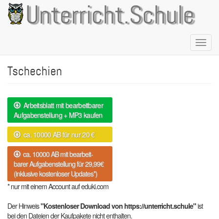
Direkt
Unterricht.Schule
zum
Inhalt
Naviga
aktivie
Tschechien
Arbeitsblatt mit bearbeitbarer
Aufgabenstellung + MP3 kaufen
ca. 10000 AB für nur 20 €
ca. 10000 AB mit bearbeit-
barer Aufgabenstellung für 29,99€
(inklusive kostenloser Updates*)
* nur mit einem Account auf eduki.com
Der Hinweis
"Kostenloser Download von https://unterricht.schule"
ist
bei den Dateien der Kaufpakete nicht enthalten.