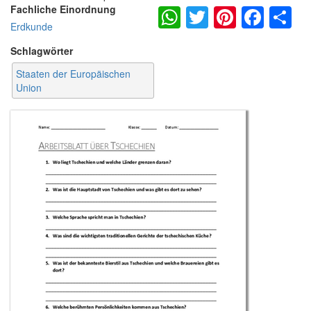
WhatsApp
Twitter
Pintere
Fac
S
Fachliche Einordnung
Erdkunde
Schlagwörter
Staaten der Europäischen
Union