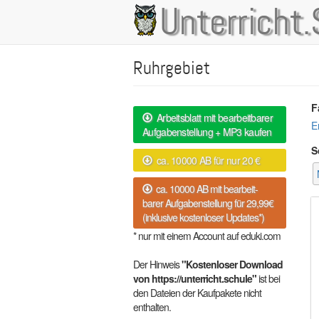
Direkt
Unterricht.
Main
zum
Inhalt
navigation
Ruhrgebiet
F
Arbeitsblatt mit bearbeitbarer
E
Aufgabenstellung + MP3 kaufen
S
ca. 10000 AB für nur 20 €
ca. 10000 AB mit bearbeit-
barer Aufgabenstellung für 29,99€
(inklusive kostenloser Updates*)
* nur mit einem Account auf eduki.com
Der Hinweis
"Kostenloser Download
von https://unterricht.schule"
ist bei
den Dateien der Kaufpakete nicht
enthalten.