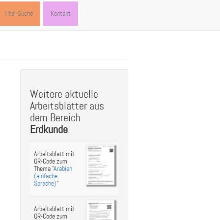
Titel-Suche
Kontakt
st
ebook
hare
Weitere aktuelle
Arbeitsblätter aus
dem Bereich
Erdkunde
:
Arbeitsblatt mit
QR-Code zum
Thema "
Arabien
(einfache
Sprache)
"
Arbeitsblatt mit
QR-Code zum