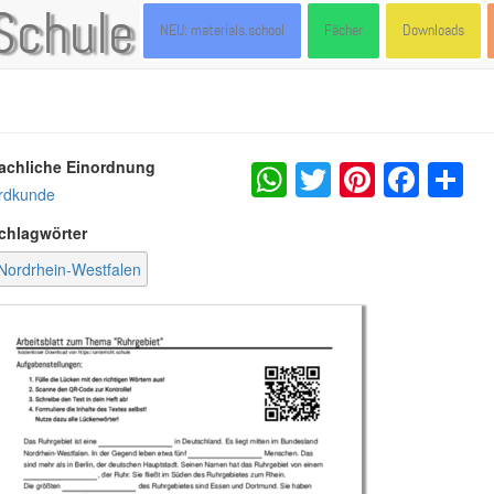
Schule
NEU: materials.school
Fächer
Downloads
WhatsApp
Twitter
Pintere
Fac
S
achliche Einordnung
rdkunde
chlagwörter
Nordrhein-Westfalen