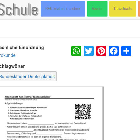
Schule
NEU: materials.school
Fächer
Downloads
WhatsApp
Twitter
Pintere
Fac
S
achliche Einordnung
rdkunde
chlagwörter
Bundesländer Deutschlands