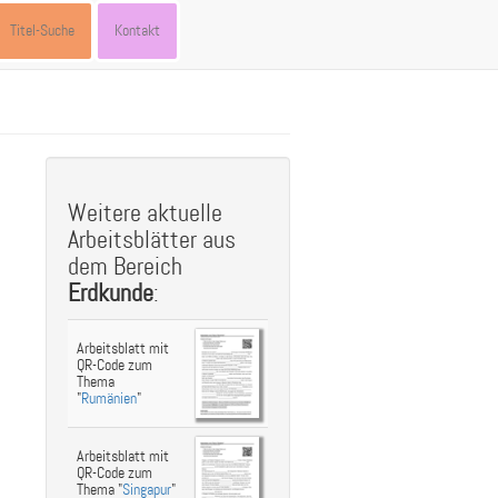
Titel-Suche
Kontakt
st
ebook
hare
Weitere aktuelle
Arbeitsblätter aus
dem Bereich
Erdkunde
:
Arbeitsblatt mit
QR-Code zum
Thema
"
Rumänien
"
Arbeitsblatt mit
QR-Code zum
Thema "
Singapur
"