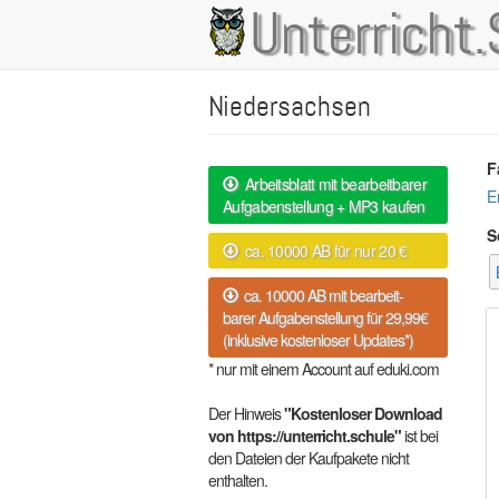
Direkt
Unterricht.
Main
zum
Inhalt
navigation
Niedersachsen
F
Arbeitsblatt mit bearbeitbarer
E
Aufgabenstellung + MP3 kaufen
S
ca. 10000 AB für nur 20 €
ca. 10000 AB mit bearbeit-
barer Aufgabenstellung für 29,99€
(inklusive kostenloser Updates*)
* nur mit einem Account auf eduki.com
Der Hinweis
"Kostenloser Download
von https://unterricht.schule"
ist bei
den Dateien der Kaufpakete nicht
enthalten.