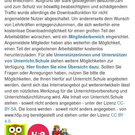
und erleichtern. Aufgrund der stark gestiegenen Besucherzahl
und zum Schutz vor böswillig beabsichtigtem und schädigendem
Traffic wurde allerdings die Downloadfunktion für nicht
angemeldete Nutzer abgeschaltet. Um andererseits dem Wunsch
von Lehrkräften entgegenzukommen, die sich weiterhin eine
kostenlose Downloadmöglichkeit für einen großen Teil der
Arbeitsblätter wünschen, wird ein
Mitgliederbereich
eingerichtet.
Angemeldete Mitglieder haben also weiterhin die Möglichkeit,
einen Teil der angebotenen Arbeitsblätter kostenlos
herunterzuladen. Für alle
Unterstützerinnen und Unterstützer
von Unterricht.Schule
stehen weitere Möglichkeiten zur
Verfügung.
Hier finden Sie eine Übersicht dazu
. Sollten Sie
Fragen oder Anregungen haben, nutzen Sie bitte die
Möglichkeiten, die Ihnen hierfür auf Unterricht.Schule angeboten
werden, damit sich das Internetangebot gut weiterentwickeln lässt
und ein nützliches Werkzeug für die Unterrichtsvorbereitung und
Unterrichtsdurchführung wird. Alle Inhalt von Unterricht.Schule
stehen - soweit nicht anders angegeben - unter der Lizenz
CC-
BY-SA
. Die Icons werden - soweit nicht anders angegeben - von
www.h5p.org bereitgestellt und stehen unter der Lizenz
CC BY
4.0
.