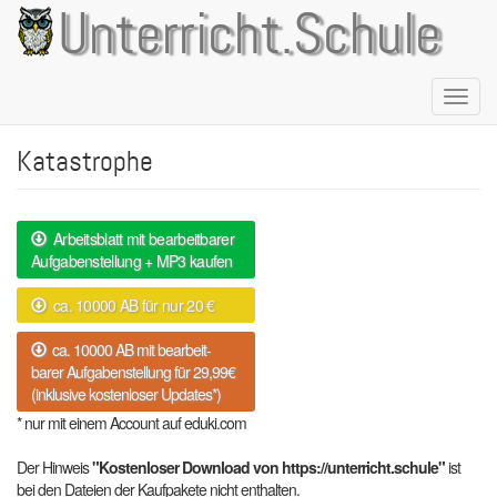
Direkt
Unterricht.Schule
zum
Inhalt
Naviga
aktivie
Katastrophe
Arbeitsblatt mit bearbeitbarer
Aufgabenstellung + MP3 kaufen
ca. 10000 AB für nur 20 €
ca. 10000 AB mit bearbeit-
barer Aufgabenstellung für 29,99€
(inklusive kostenloser Updates*)
* nur mit einem Account auf eduki.com
Der Hinweis
"Kostenloser Download von https://unterricht.schule"
ist
bei den Dateien der Kaufpakete nicht enthalten.