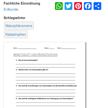
WhatsApp
Twitter
Pintere
Fac
S
Fachliche Einordnung
Erdkunde
Schlagwörter
Naturphänomene
Katastrophen