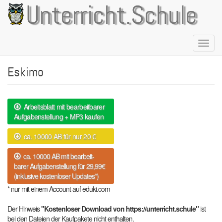
Direkt
Unterricht.Schule
zum
Inhalt
Naviga
aktivie
Eskimo
Arbeitsblatt mit bearbeitbarer
Aufgabenstellung + MP3 kaufen
ca. 10000 AB für nur 20 €
ca. 10000 AB mit bearbeit-
barer Aufgabenstellung für 29,99€
(inklusive kostenloser Updates*)
* nur mit einem Account auf eduki.com
Der Hinweis
"Kostenloser Download von https://unterricht.schule"
ist
bei den Dateien der Kaufpakete nicht enthalten.