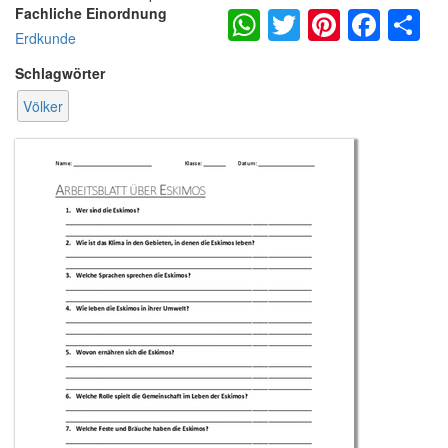
WhatsApp
Twitter
Pintere
Fac
S
Fachliche Einordnung
Erdkunde
Schlagwörter
Völker