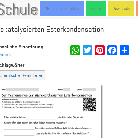
Schule
NEU: materials.school
Fächer
Downloads
ekatalysierten Esterkondensation
WhatsApp
Twitter
Pintere
Fac
S
achliche Einordnung
hemie
chlagwörter
chemische Reaktionen