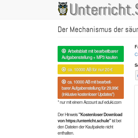
Direkt
Unterricht.
Main
zum
Inhalt
navigation
Der Mechanismus der säur
F
Arbeitsblatt mit bearbeitbarer
C
Aufgabenstellung + MP3 kaufen
S
ca. 10000 AB für nur 20 €
ca. 10000 AB mit bearbeit-
barer Aufgabenstellung für 29,99€
(inklusive kostenloser Updates*)
* nur mit einem Account auf eduki.com
Der Hinweis
"Kostenloser Download
von https://unterricht.schule"
ist bei
den Dateien der Kaufpakete nicht
enthalten.