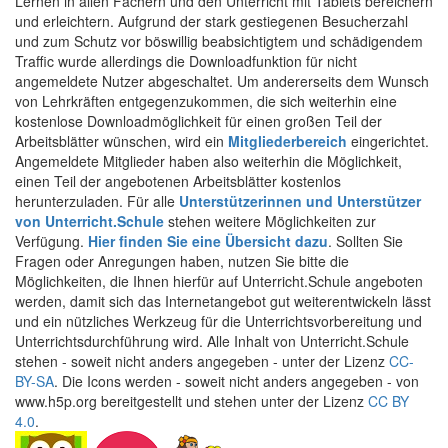
Lernen in allen Fächern und den Unterricht mit Tablets bereichern
und erleichtern. Aufgrund der stark gestiegenen Besucherzahl
und zum Schutz vor böswillig beabsichtigtem und schädigendem
Traffic wurde allerdings die Downloadfunktion für nicht
angemeldete Nutzer abgeschaltet. Um andererseits dem Wunsch
von Lehrkräften entgegenzukommen, die sich weiterhin eine
kostenlose Downloadmöglichkeit für einen großen Teil der
Arbeitsblätter wünschen, wird ein
Mitgliederbereich
eingerichtet.
Angemeldete Mitglieder haben also weiterhin die Möglichkeit,
einen Teil der angebotenen Arbeitsblätter kostenlos
herunterzuladen. Für alle
Unterstützerinnen und Unterstützer
von Unterricht.Schule
stehen weitere Möglichkeiten zur
Verfügung.
Hier finden Sie eine Übersicht dazu
. Sollten Sie
Fragen oder Anregungen haben, nutzen Sie bitte die
Möglichkeiten, die Ihnen hierfür auf Unterricht.Schule angeboten
werden, damit sich das Internetangebot gut weiterentwickeln lässt
und ein nützliches Werkzeug für die Unterrichtsvorbereitung und
Unterrichtsdurchführung wird. Alle Inhalt von Unterricht.Schule
stehen - soweit nicht anders angegeben - unter der Lizenz
CC-
BY-SA
. Die Icons werden - soweit nicht anders angegeben - von
www.h5p.org bereitgestellt und stehen unter der Lizenz
CC BY
4.0
.