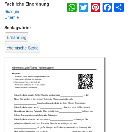
WhatsApp
Twitter
Pintere
Fac
S
Fachliche Einordnung
Biologie
Chemie
Schlagwörter
Ernährung
chemische Stoffe