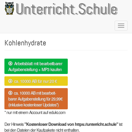
Direkt
Unterricht.Schule
zum
Inhalt
Naviga
aktivie
Kohlenhydrate
Arbeitsblatt mit bearbeitbarer
Aufgabenstellung + MP3 kaufen
ca. 10000 AB für nur 20 €
ca. 10000 AB mit bearbeit-
barer Aufgabenstellung für 29,99€
(inklusive kostenloser Updates*)
* nur mit einem Account auf eduki.com
Der Hinweis
"Kostenloser Download von https://unterricht.schule"
ist
bei den Dateien der Kaufpakete nicht enthalten.