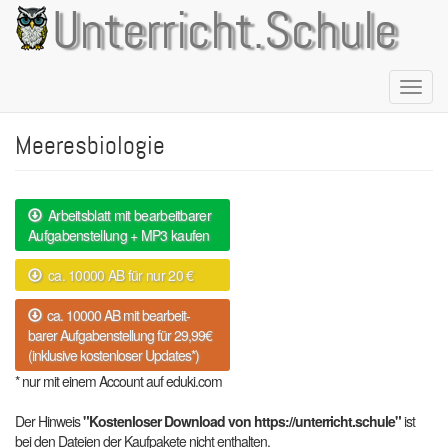
Direkt
Unterricht.Schule
zum
Inhalt
Naviga
aktivie
Meeresbiologie
Arbeitsblatt mit bearbeitbarer
Aufgabenstellung + MP3 kaufen
ca. 10000 AB für nur 20 €
ca. 10000 AB mit bearbeit-
barer Aufgabenstellung für 29,99€
(inklusive kostenloser Updates*)
* nur mit einem Account auf eduki.com
Der Hinweis
"Kostenloser Download von https://unterricht.schule"
ist
bei den Dateien der Kaufpakete nicht enthalten.