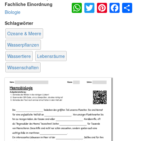
WhatsApp
Twitter
Pintere
Fac
S
Fachliche Einordnung
Biologie
Schlagwörter
Ozeane & Meere
Wasserpflanzen
Wassertiere
Lebensräume
Wissenschaften