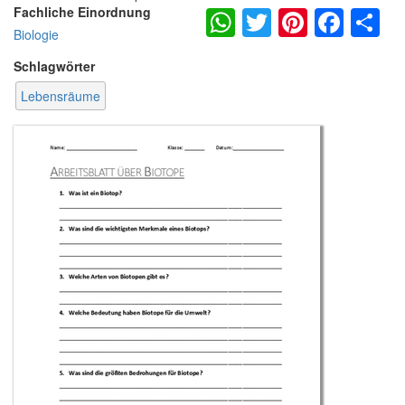
WhatsApp
Twitter
Pintere
Fac
S
Fachliche Einordnung
Biologie
Schlagwörter
Lebensräume