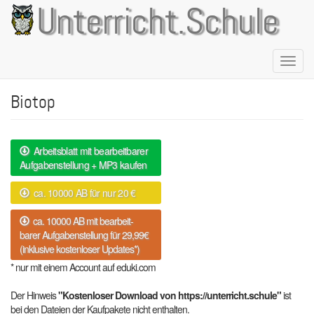
Direkt
Unterricht.Schule
zum
Inhalt
Naviga
aktivie
Biotop
Arbeitsblatt mit bearbeitbarer
Aufgabenstellung + MP3 kaufen
ca. 10000 AB für nur 20 €
ca. 10000 AB mit bearbeit-
barer Aufgabenstellung für 29,99€
(inklusive kostenloser Updates*)
* nur mit einem Account auf eduki.com
Der Hinweis
"Kostenloser Download von https://unterricht.schule"
ist
bei den Dateien der Kaufpakete nicht enthalten.