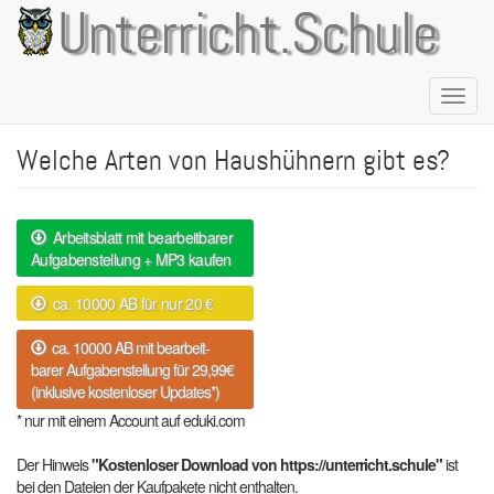
Direkt
Unterricht.Schule
zum
Inhalt
Naviga
aktivie
Welche Arten von Haushühnern gibt es?
Arbeitsblatt mit bearbeitbarer
Aufgabenstellung + MP3 kaufen
ca. 10000 AB für nur 20 €
ca. 10000 AB mit bearbeit-
barer Aufgabenstellung für 29,99€
(inklusive kostenloser Updates*)
* nur mit einem Account auf eduki.com
Der Hinweis
"Kostenloser Download von https://unterricht.schule"
ist
bei den Dateien der Kaufpakete nicht enthalten.