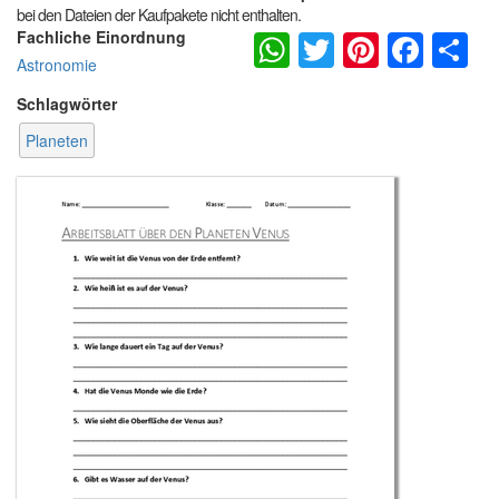
bei den Dateien der Kaufpakete nicht enthalten.
WhatsApp
Twitter
Pintere
Fac
S
Fachliche Einordnung
Astronomie
Schlagwörter
Planeten