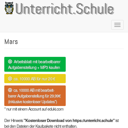
Direkt
Unterricht.Schule
zum
Inhalt
Naviga
aktivie
Mars
Arbeitsblatt mit bearbeitbarer
Aufgabenstellung + MP3 kaufen
ca. 10000 AB für nur 20 €
ca. 10000 AB mit bearbeit-
barer Aufgabenstellung für 29,99€
(inklusive kostenloser Updates*)
* nur mit einem Account auf eduki.com
Der Hinweis
"Kostenloser Download von https://unterricht.schule"
ist
bei den Dateien der Kaufpakete nicht enthalten.