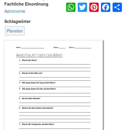
WhatsApp
Twitter
Pintere
Fac
S
Fachliche Einordnung
Astronomie
Schlagwörter
Planeten