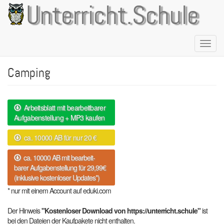
Direkt
Unterricht.Schule
zum
Inhalt
Naviga
aktivie
Camping
Arbeitsblatt mit bearbeitbarer
Aufgabenstellung + MP3 kaufen
ca. 10000 AB für nur 20 €
ca. 10000 AB mit bearbeit-
barer Aufgabenstellung für 29,99€
(inklusive kostenloser Updates*)
* nur mit einem Account auf eduki.com
Der Hinweis
"Kostenloser Download von https://unterricht.schule"
ist
bei den Dateien der Kaufpakete nicht enthalten.