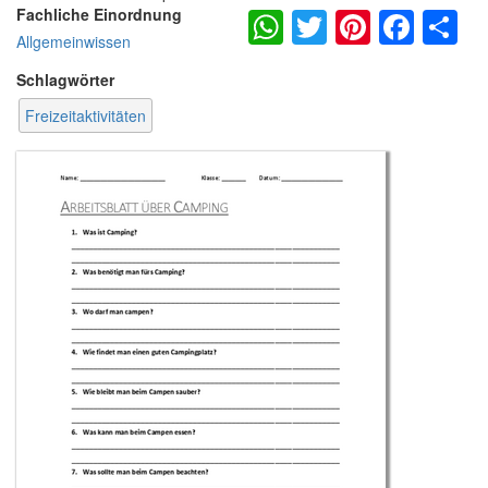
WhatsApp
Twitter
Pintere
Fac
S
Fachliche Einordnung
Allgemeinwissen
Schlagwörter
Freizeitaktivitäten