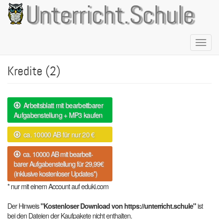
Direkt
Unterricht.Schule
zum
Inhalt
Naviga
aktivie
Kredite (2)
Arbeitsblatt mit bearbeitbarer
Aufgabenstellung + MP3 kaufen
ca. 10000 AB für nur 20 €
ca. 10000 AB mit bearbeit-
barer Aufgabenstellung für 29,99€
(inklusive kostenloser Updates*)
* nur mit einem Account auf eduki.com
Der Hinweis
"Kostenloser Download von https://unterricht.schule"
ist
bei den Dateien der Kaufpakete nicht enthalten.