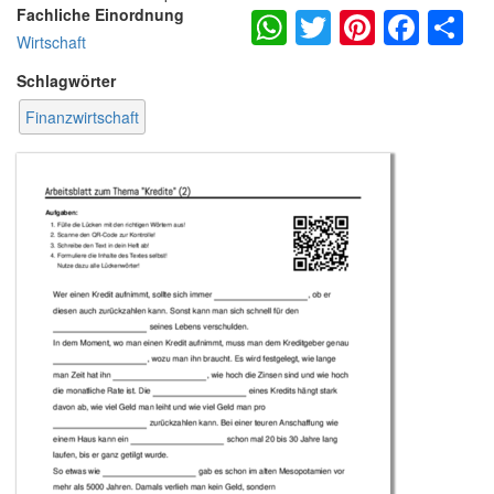
WhatsApp
Twitter
Pintere
Fac
S
Fachliche Einordnung
Wirtschaft
Schlagwörter
Finanzwirtschaft