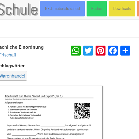
Schule
NEU: materials.school
Fächer
Downloads
WhatsApp
Twitter
Pintere
Fac
S
achliche Einordnung
irtschaft
chlagwörter
Warenhandel