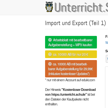
Direkt
Unterricht.
Main
zum
Inhalt
navigation
Import und Export (Teil 1)
F
Arbeitsblatt mit bearbeitbarer
W
Aufgabenstellung + MP3 kaufen
S
ca. 10000 AB für nur 20 €
ca. 10000 AB mit bearbeit-
barer Aufgabenstellung für 29,99€
(inklusive kostenloser Updates*)
* nur mit einem Account auf eduki.com
Der Hinweis
"Kostenloser Download
von https://unterricht.schule"
ist bei
den Dateien der Kaufpakete nicht
enthalten.