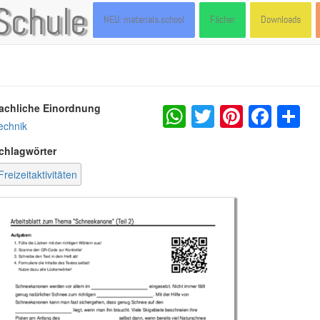
Schule
NEU: materials.school
Fächer
Downloads
WhatsApp
Twitter
Pintere
Fac
S
achliche Einordnung
echnik
chlagwörter
Freizeitaktivitäten