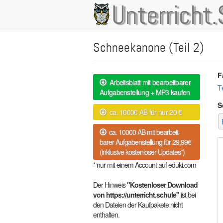
Direkt
Unterricht.
Main
zum
Inhalt
navigation
Schneekanone (Teil 2)
F
Arbeitsblatt mit bearbeitbarer
T
Aufgabenstellung + MP3 kaufen
S
ca. 10000 AB für nur 20 €
ca. 10000 AB mit bearbeit-
barer Aufgabenstellung für 29,99€
(inklusive kostenloser Updates*)
* nur mit einem Account auf eduki.com
Der Hinweis
"Kostenloser Download
von https://unterricht.schule"
ist bei
den Dateien der Kaufpakete nicht
enthalten.