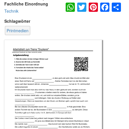
WhatsApp
Twitter
Pintere
Fac
S
Fachliche Einordnung
Technik
Schlagwörter
Printmedien