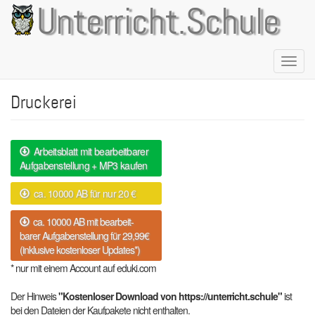
Direkt
Unterricht.Schule
zum
Inhalt
Naviga
aktivie
Druckerei
Arbeitsblatt mit bearbeitbarer
Aufgabenstellung + MP3 kaufen
ca. 10000 AB für nur 20 €
ca. 10000 AB mit bearbeit-
barer Aufgabenstellung für 29,99€
(inklusive kostenloser Updates*)
* nur mit einem Account auf eduki.com
Der Hinweis
"Kostenloser Download von https://unterricht.schule"
ist
bei den Dateien der Kaufpakete nicht enthalten.