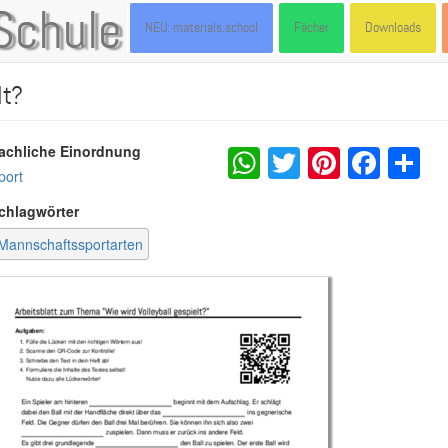
Schule
NEU: materials.school
Fächer
Downloads
lt?
WhatsApp
Twitter
Pintere
Fac
S
achliche Einordnung
port
chlagwörter
Mannschaftssportarten