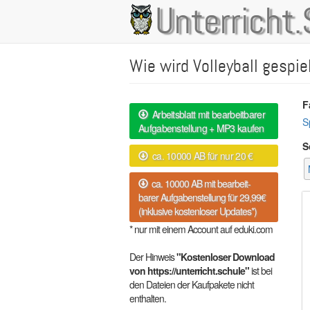
Direkt
Unterricht.
Main
zum
Inhalt
navigation
Wie wird Volleyball gespie
F
Arbeitsblatt mit bearbeitbarer
S
Aufgabenstellung + MP3 kaufen
S
ca. 10000 AB für nur 20 €
ca. 10000 AB mit bearbeit-
barer Aufgabenstellung für 29,99€
(inklusive kostenloser Updates*)
* nur mit einem Account auf eduki.com
Der Hinweis
"Kostenloser Download
von https://unterricht.schule"
ist bei
den Dateien der Kaufpakete nicht
enthalten.