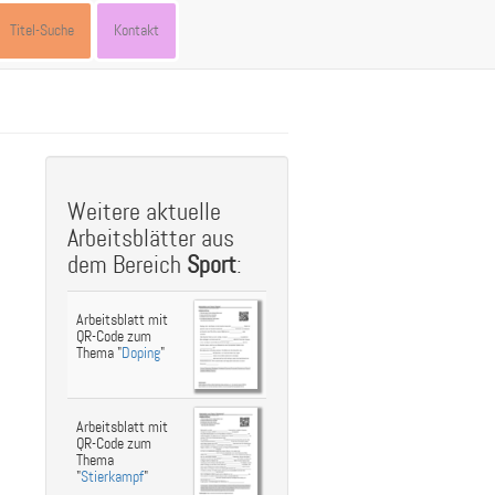
Titel-Suche
Kontakt
st
ebook
hare
Weitere aktuelle
Arbeitsblätter aus
dem Bereich
Sport
:
Arbeitsblatt mit
QR-Code zum
Thema "
Doping
"
Arbeitsblatt mit
QR-Code zum
Thema
"
Stierkampf
"