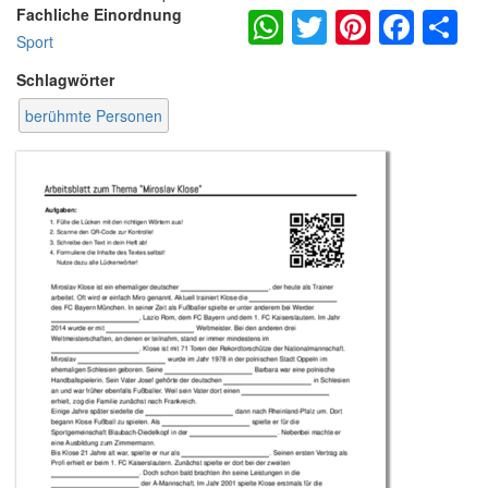
WhatsApp
Twitter
Pintere
Fac
S
Fachliche Einordnung
Sport
Schlagwörter
berühmte Personen