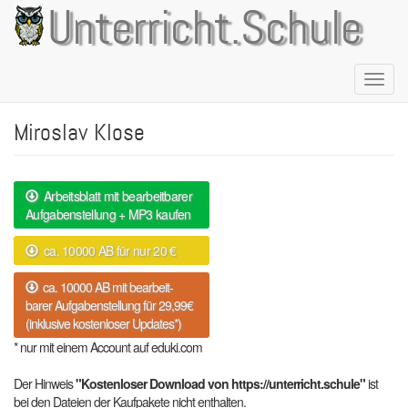
Direkt
Unterricht.Schule
zum
Inhalt
Naviga
aktivie
Miroslav Klose
Arbeitsblatt mit bearbeitbarer
Aufgabenstellung + MP3 kaufen
ca. 10000 AB für nur 20 €
ca. 10000 AB mit bearbeit-
barer Aufgabenstellung für 29,99€
(inklusive kostenloser Updates*)
* nur mit einem Account auf eduki.com
Der Hinweis
"Kostenloser Download von https://unterricht.schule"
ist
bei den Dateien der Kaufpakete nicht enthalten.