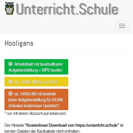
Direkt
Unterricht.Schule
zum
Inhalt
Naviga
aktivie
Hooligans
Arbeitsblatt mit bearbeitbarer
Aufgabenstellung + MP3 kaufen
ca. 10000 AB für nur 20 €
ca. 10000 AB mit bearbeit-
barer Aufgabenstellung für 29,99€
(inklusive kostenloser Updates*)
* nur mit einem Account auf eduki.com
Der Hinweis
"Kostenloser Download von https://unterricht.schule"
ist
bei den Dateien der Kaufpakete nicht enthalten.