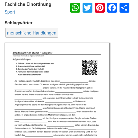
WhatsApp
Twitter
Pintere
Fac
S
Fachliche Einordnung
Sport
Schlagwörter
menschliche Handlungen