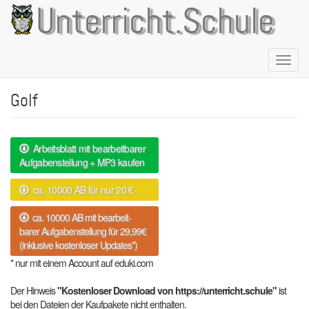
Direkt
Unterricht.Schule
zum
Inhalt
Naviga
aktivie
Golf
Arbeitsblatt mit bearbeitbarer
Aufgabenstellung + MP3 kaufen
ca. 10000 AB für nur 20 €
ca. 10000 AB mit bearbeit-
barer Aufgabenstellung für 29,99€
(inklusive kostenloser Updates*)
* nur mit einem Account auf eduki.com
Der Hinweis
"Kostenloser Download von https://unterricht.schule"
ist
bei den Dateien der Kaufpakete nicht enthalten.