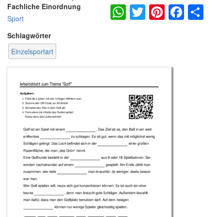
WhatsApp
Twitter
Pintere
Fac
S
Fachliche Einordnung
Sport
Schlagwörter
Einzelsportart