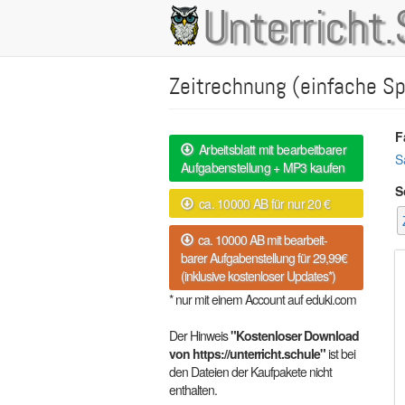
Direkt
Unterricht.
Main
zum
Inhalt
navigation
Zeitrechnung (einfache S
F
Arbeitsblatt mit bearbeitbarer
S
Aufgabenstellung + MP3 kaufen
S
ca. 10000 AB für nur 20 €
ca. 10000 AB mit bearbeit-
barer Aufgabenstellung für 29,99€
(inklusive kostenloser Updates*)
* nur mit einem Account auf eduki.com
Der Hinweis
"Kostenloser Download
von https://unterricht.schule"
ist bei
den Dateien der Kaufpakete nicht
enthalten.