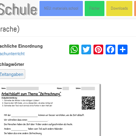
Schule
NEU: materials.school
Fächer
Downloads
prache)
WhatsApp
Twitter
Pintere
Fac
S
achliche Einordnung
achunterricht
chlagwörter
Zeitangaben