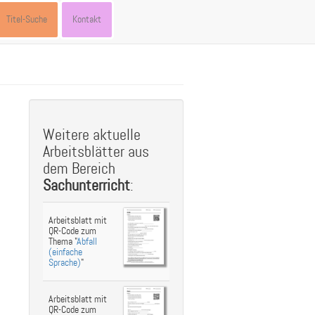
Titel-Suche
Kontakt
st
ebook
hare
Weitere aktuelle
Arbeitsblätter aus
dem Bereich
Sachunterricht
:
Arbeitsblatt mit
QR-Code zum
Thema "
Abfall
(einfache
Sprache)
"
Arbeitsblatt mit
QR-Code zum