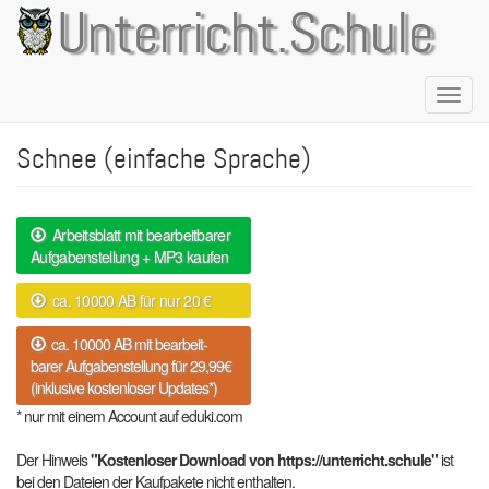
Direkt
Unterricht.Schule
zum
Inhalt
Naviga
aktivie
Schnee (einfache Sprache)
Arbeitsblatt mit bearbeitbarer
Aufgabenstellung + MP3 kaufen
ca. 10000 AB für nur 20 €
ca. 10000 AB mit bearbeit-
barer Aufgabenstellung für 29,99€
(inklusive kostenloser Updates*)
* nur mit einem Account auf eduki.com
Der Hinweis
"Kostenloser Download von https://unterricht.schule"
ist
bei den Dateien der Kaufpakete nicht enthalten.