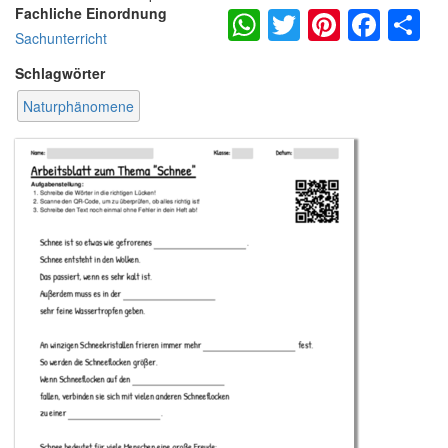
WhatsApp
Twitter
Pintere
Fac
S
Fachliche Einordnung
Sachunterricht
Schlagwörter
Naturphänomene