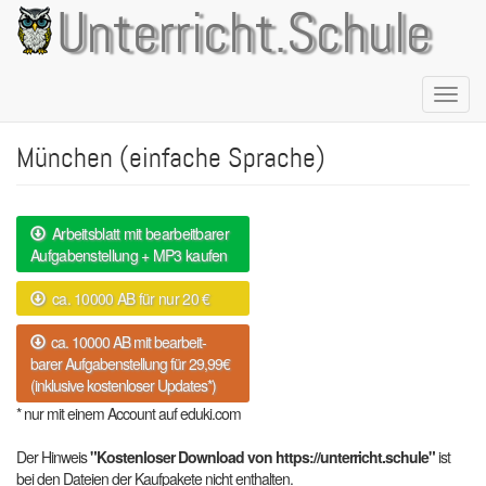
Direkt
Unterricht.Schule
zum
Inhalt
Naviga
aktivie
München (einfache Sprache)
Arbeitsblatt mit bearbeitbarer
Aufgabenstellung + MP3 kaufen
ca. 10000 AB für nur 20 €
ca. 10000 AB mit bearbeit-
barer Aufgabenstellung für 29,99€
(inklusive kostenloser Updates*)
* nur mit einem Account auf eduki.com
Der Hinweis
"Kostenloser Download von https://unterricht.schule"
ist
bei den Dateien der Kaufpakete nicht enthalten.