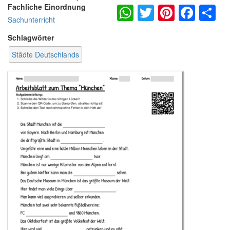
WhatsApp
Twitter
Pintere
Fac
S
Fachliche Einordnung
Sachunterricht
Schlagwörter
Städte Deutschlands