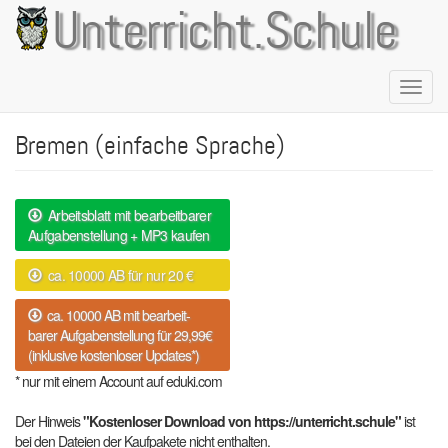
Direkt
Unterricht.Schule
zum
Inhalt
Naviga
aktivie
Bremen (einfache Sprache)
Arbeitsblatt mit bearbeitbarer
Aufgabenstellung + MP3 kaufen
ca. 10000 AB für nur 20 €
ca. 10000 AB mit bearbeit-
barer Aufgabenstellung für 29,99€
(inklusive kostenloser Updates*)
* nur mit einem Account auf eduki.com
Der Hinweis
"Kostenloser Download von https://unterricht.schule"
ist
bei den Dateien der Kaufpakete nicht enthalten.