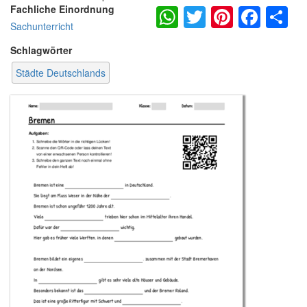
WhatsApp
Twitter
Pintere
Fac
S
Fachliche Einordnung
Sachunterricht
Schlagwörter
Städte Deutschlands