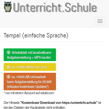
Direkt
Unterricht.Schule
zum
Inhalt
Naviga
aktivie
Tempel (einfache Sprache)
Arbeitsblatt mit bearbeitbarer
Aufgabenstellung + MP3 kaufen
ca. 10000 AB für nur 20 €
ca. 10000 AB mit bearbeit-
barer Aufgabenstellung für 29,99€
(inklusive kostenloser Updates*)
* nur mit einem Account auf eduki.com
Der Hinweis
"Kostenloser Download von https://unterricht.schule"
ist
bei den Dateien der Kaufpakete nicht enthalten.