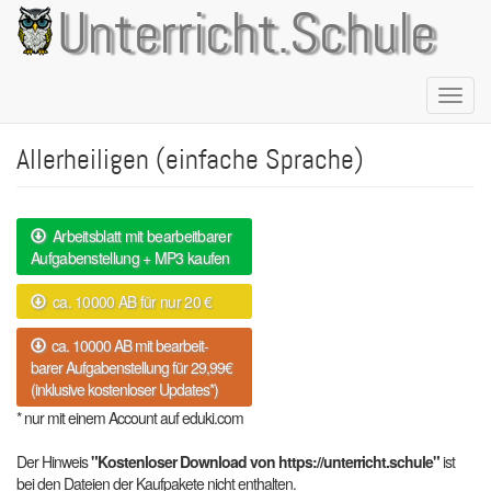
Direkt
Unterricht.Schule
zum
Inhalt
Naviga
aktivie
Allerheiligen (einfache Sprache)
Arbeitsblatt mit bearbeitbarer
Aufgabenstellung + MP3 kaufen
ca. 10000 AB für nur 20 €
ca. 10000 AB mit bearbeit-
barer Aufgabenstellung für 29,99€
(inklusive kostenloser Updates*)
* nur mit einem Account auf eduki.com
Der Hinweis
"Kostenloser Download von https://unterricht.schule"
ist
bei den Dateien der Kaufpakete nicht enthalten.