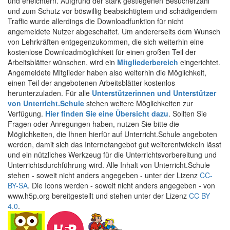
und erleichtern. Aufgrund der stark gestiegenen Besucherzahl
und zum Schutz vor böswillig beabsichtigtem und schädigendem
Traffic wurde allerdings die Downloadfunktion für nicht
angemeldete Nutzer abgeschaltet. Um andererseits dem Wunsch
von Lehrkräften entgegenzukommen, die sich weiterhin eine
kostenlose Downloadmöglichkeit für einen großen Teil der
Arbeitsblätter wünschen, wird ein
Mitgliederbereich
eingerichtet.
Angemeldete Mitglieder haben also weiterhin die Möglichkeit,
einen Teil der angebotenen Arbeitsblätter kostenlos
herunterzuladen. Für alle
Unterstützerinnen und Unterstützer
von Unterricht.Schule
stehen weitere Möglichkeiten zur
Verfügung.
Hier finden Sie eine Übersicht dazu
. Sollten Sie
Fragen oder Anregungen haben, nutzen Sie bitte die
Möglichkeiten, die Ihnen hierfür auf Unterricht.Schule angeboten
werden, damit sich das Internetangebot gut weiterentwickeln lässt
und ein nützliches Werkzeug für die Unterrichtsvorbereitung und
Unterrichtsdurchführung wird. Alle Inhalt von Unterricht.Schule
stehen - soweit nicht anders angegeben - unter der Lizenz
CC-
BY-SA
. Die Icons werden - soweit nicht anders angegeben - von
www.h5p.org bereitgestellt und stehen unter der Lizenz
CC BY
4.0
.