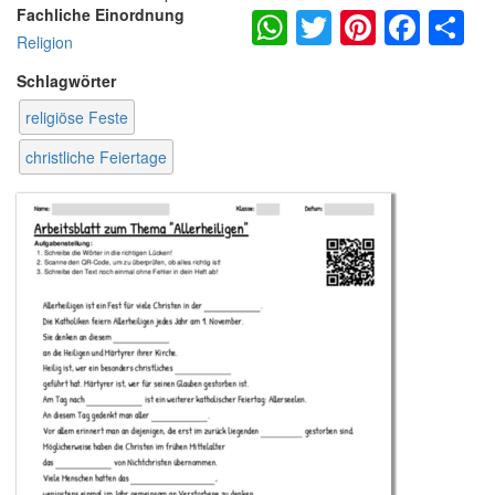
WhatsApp
Twitter
Pintere
Fac
S
Fachliche Einordnung
Religion
Schlagwörter
religiöse Feste
christliche Feiertage