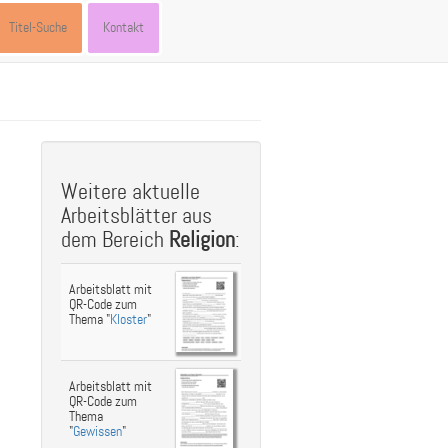
Titel-Suche
Kontakt
st
ebook
hare
Weitere aktuelle
Arbeitsblätter aus
dem Bereich
Religion
:
Arbeitsblatt mit
QR-Code zum
Thema "
Kloster
"
Arbeitsblatt mit
QR-Code zum
Thema
"
Gewissen
"