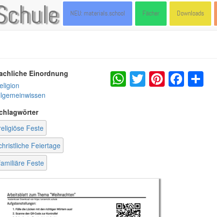
Schule
NEU: materials.school
Fächer
Downloads
WhatsApp
Twitter
Pintere
Fac
S
achliche Einordnung
eligion
llgemeinwissen
chlagwörter
religiöse Feste
christliche Feiertage
familiäre Feste