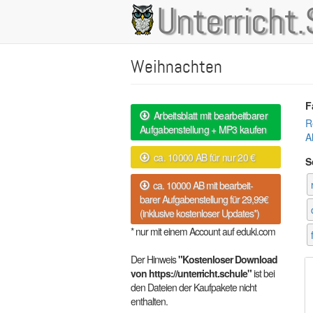
Direkt
Unterricht.
Main
zum
Inhalt
navigation
Weihnachten
F
Arbeitsblatt mit bearbeitbarer
R
Aufgabenstellung + MP3 kaufen
A
ca. 10000 AB für nur 20 €
S
ca. 10000 AB mit bearbeit-
barer Aufgabenstellung für 29,99€
(inklusive kostenloser Updates*)
* nur mit einem Account auf eduki.com
Der Hinweis
"Kostenloser Download
von https://unterricht.schule"
ist bei
den Dateien der Kaufpakete nicht
enthalten.