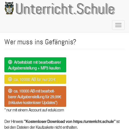
Direkt
Unterricht.Schule
zum
Inhalt
Naviga
aktivie
Wer muss ins Gefängnis?
Arbeitsblatt mit bearbeitbarer
Aufgabenstellung + MP3 kaufen
ca. 10000 AB für nur 20 €
ca. 10000 AB mit bearbeit-
barer Aufgabenstellung für 29,99€
(inklusive kostenloser Updates*)
* nur mit einem Account auf eduki.com
Der Hinweis
"Kostenloser Download von https://unterricht.schule"
ist
bei den Dateien der Kaufpakete nicht enthalten.