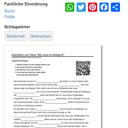
WhatsApp
Twitter
Pintere
Fac
S
Fachliche Einordnung
Recht
Politik
Schlagwörter
Sicherheit
Verbrechen