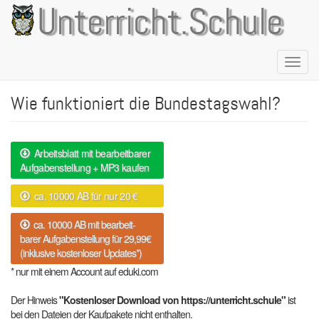
Direkt
Unterricht.Schule
zum
Inhalt
Naviga
aktivie
Wie funktioniert die Bundestagswahl?
Arbeitsblatt mit bearbeitbarer
Aufgabenstellung + MP3 kaufen
ca. 10000 AB für nur 20 €
ca. 10000 AB mit bearbeit-
barer Aufgabenstellung für 29,99€
(inklusive kostenloser Updates*)
* nur mit einem Account auf eduki.com
Der Hinweis
"Kostenloser Download von https://unterricht.schule"
ist
bei den Dateien der Kaufpakete nicht enthalten.