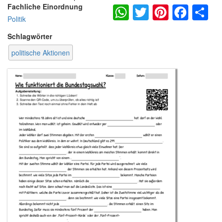
WhatsApp
Twitter
Pintere
Fac
S
Fachliche Einordnung
Politik
Schlagwörter
politische Aktionen