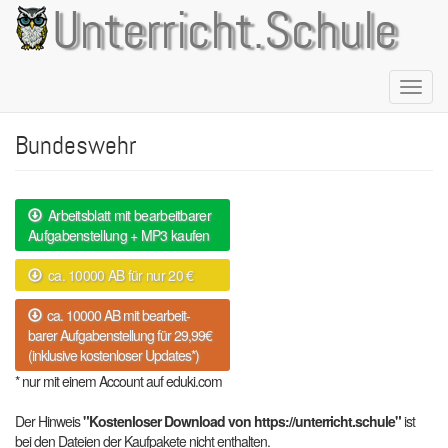
Direkt
Unterricht.Schule
zum
Inhalt
Naviga
aktivie
Bundeswehr
Arbeitsblatt mit bearbeitbarer
Aufgabenstellung + MP3 kaufen
ca. 10000 AB für nur 20 €
ca. 10000 AB mit bearbeit-
barer Aufgabenstellung für 29,99€
(inklusive kostenloser Updates*)
* nur mit einem Account auf eduki.com
Der Hinweis
"Kostenloser Download von https://unterricht.schule"
ist
bei den Dateien der Kaufpakete nicht enthalten.