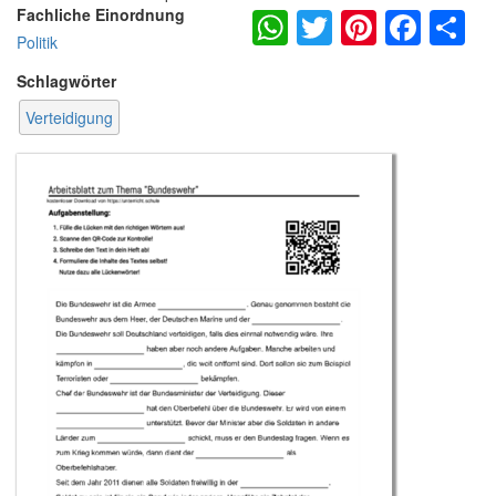
WhatsApp
Twitter
Pintere
Fac
S
Fachliche Einordnung
Politik
Schlagwörter
Verteidigung