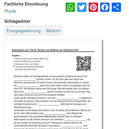
WhatsApp
Twitter
Pintere
Fac
S
Fachliche Einordnung
Physik
Schlagwörter
Energiegewinnung
Medizin