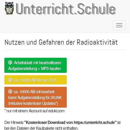
Direkt
Unterricht.Schule
zum
Inhalt
Naviga
aktivie
Nutzen und Gefahren der Radioaktivität
Arbeitsblatt mit bearbeitbarer
Aufgabenstellung + MP3 kaufen
ca. 10000 AB für nur 20 €
ca. 10000 AB mit bearbeit-
barer Aufgabenstellung für 29,99€
(inklusive kostenloser Updates*)
* nur mit einem Account auf eduki.com
Der Hinweis
"Kostenloser Download von https://unterricht.schule"
ist
bei den Dateien der Kaufpakete nicht enthalten.