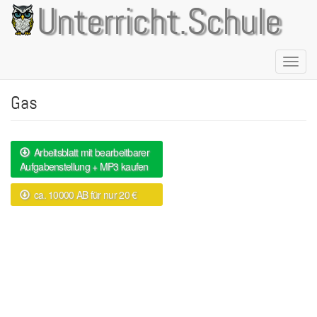
Direkt
Unterricht.Schule
zum
Inhalt
Naviga
aktivie
Gas
Arbeitsblatt mit bearbeitbarer
Aufgabenstellung + MP3 kaufen
ca. 10000 AB für nur 20 €