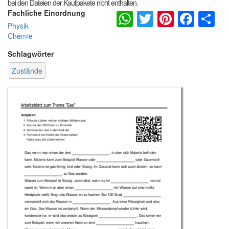
bei den Dateien der Kaufpakete nicht enthalten.
WhatsApp
Twitter
Pintere
Fac
S
Fachliche Einordnung
Physik
Chemie
Schlagwörter
Zustände