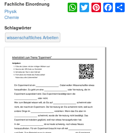
WhatsApp
Twitter
Pintere
Fac
S
Fachliche Einordnung
Physik
Chemie
Schlagwörter
wissenschaftliches Arbeiten