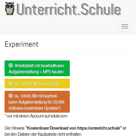
Direkt
Unterricht.Schule
zum
Inhalt
Naviga
aktivie
Experiment
Arbeitsblatt mit bearbeitbarer
Aufgabenstellung + MP3 kaufen
ca. 10000 AB für nur 20 €
ca. 10000 AB mit bearbeit-
barer Aufgabenstellung für 29,99€
(inklusive kostenloser Updates*)
* nur mit einem Account auf eduki.com
Der Hinweis
"Kostenloser Download von https://unterricht.schule"
ist
bei den Dateien der Kaufpakete nicht enthalten.