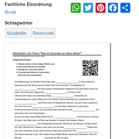
WhatsApp
Twitter
Pintere
Fac
S
Fachliche Einordnung
Musik
Schlagwörter
Musikstile
Rockmusik