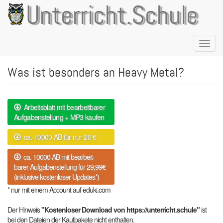
Direkt
Unterricht.Schule
zum
Inhalt
Naviga
aktivie
Was ist besonders an Heavy Metal?
Arbeitsblatt mit bearbeitbarer
Aufgabenstellung + MP3 kaufen
ca. 10000 AB für nur 20 €
ca. 10000 AB mit bearbeit-
barer Aufgabenstellung für 29,99€
(inklusive kostenloser Updates*)
* nur mit einem Account auf eduki.com
Der Hinweis
"Kostenloser Download von https://unterricht.schule"
ist
bei den Dateien der Kaufpakete nicht enthalten.