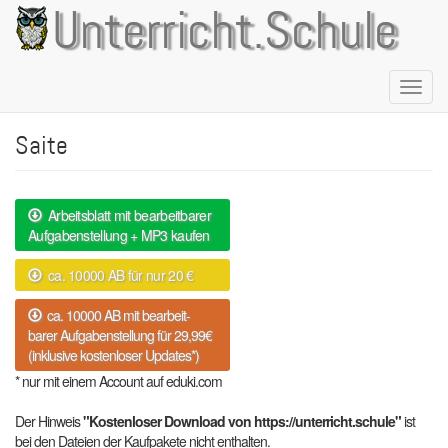
Direkt
Unterricht.Schule
zum
Inhalt
Naviga
aktivie
Saite
Arbeitsblatt mit bearbeitbarer
Aufgabenstellung + MP3 kaufen
ca. 10000 AB für nur 20 €
ca. 10000 AB mit bearbeit-
barer Aufgabenstellung für 29,99€
(inklusive kostenloser Updates*)
* nur mit einem Account auf eduki.com
Der Hinweis
"Kostenloser Download von https://unterricht.schule"
ist
bei den Dateien der Kaufpakete nicht enthalten.