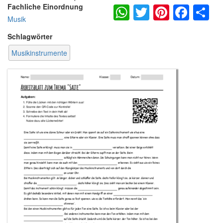
WhatsApp
Twitter
Pintere
Fac
S
Fachliche Einordnung
Musik
Schlagwörter
Musikinstrumente